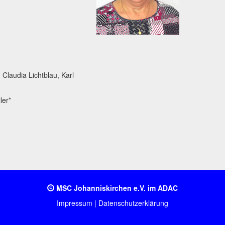
 Claudia Lichtblau, Karl
ller*
MSC Johanniskirchen e.V. im ADAC
Impressum
|
Datenschutzerklärung